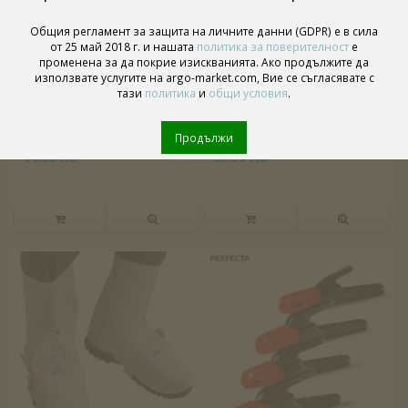
Общия регламент за защита на личните данни (GDPR) е в сила
от 25 май 2018 г. и нашата
политика за поверителност
е
променена за да покрие изискванията. Ако продължите да
използвате услугите на argo-market.com, Вие се съгласявате с
тази
политика
и
общи условия
.
Защитна паста MIG
Кожена престилка за
заваряване
Продължи
7.20 €
18.40 €
14.08 лв
35.99 лв