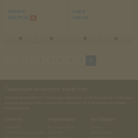
299.00 €
1.28 €
584.79 лв
2.50 лв
«
1
2
3
4
5
6
7
8
Гаранция за високо качество
Всички продукти са с 24 месеца гаранция за физически и 12 месеца
за юридически лица, освен ако изрично не е обявена различна
информация.
Клиенти
Информация
АргоМаркет
Контакти
Регистрация и
За нас
Помощ след поръчка
поръчки
Философия
Проследяване на
Заплащане
Качество на