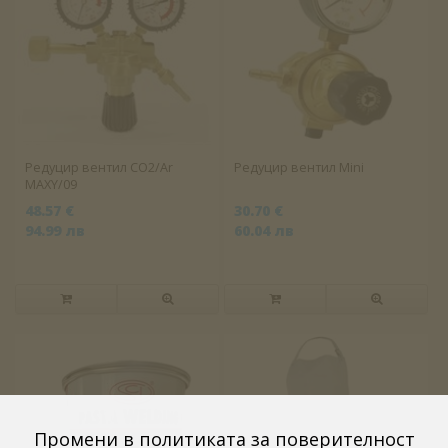
Редуцир вентил СО2/Ar
Редуцир вентил Mini
MAXY/09
48.57 €
30.70 €
94.99 лв
60.04 лв
Промени в политиката за поверителност