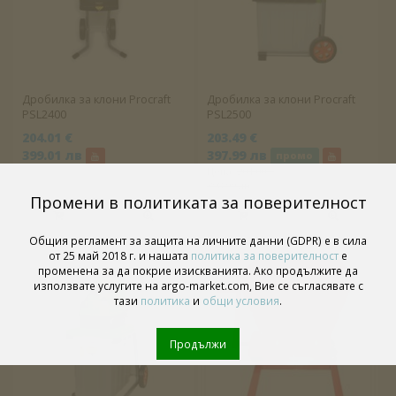
Дробилка за клони Procraft
Дробилка за клони Procraft
PSL2400
PSL2500
204.01 €
203.49 €
399.01 лв
397.99 лв
промо
Цена:
204.00 €
398.99 лв
Промени в политиката за поверителност
Общия регламент за защита на личните данни (GDPR) е в сила
от 25 май 2018 г. и нашата
политика за поверителност
е
променена за да покрие изискванията. Ако продължите да
използвате услугите на argo-market.com, Вие се съгласявате с
тази
политика
и
общи условия
.
Продължи