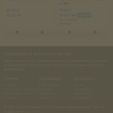
3,9 kW
47.10 €
79.00 €
92.12 лв
154.51 лв
промо
Цена:
92.00 €
179.94 лв
Гаранция за високо качество
Всички продукти са с 24 месеца гаранция за физически и 12 месеца
за юридически лица, освен ако изрично не е обявена различна
информация.
Клиенти
Информация
АргоМаркет
Контакти
Регистрация и
За нас
Помощ след поръчка
поръчки
Философия
Проследяване на
Заплащане
Качество на
поръчка
Доставка
продуктите
© 1999-2026. Арго маркет ЕООД. Всички права запазени. Сайта се
поддържа от
Logic As Art
.