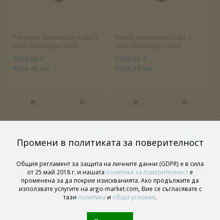
Pre order Mammotion Luba 3
Promo Mammotion Luba 3
AWD 1500 модел 2026
AWD 3000 модел 2026
2299.00 €
2699.00 €
4496.45 лв
5278.79 лв
Промени в политиката за поверителност
Общия регламент за защита на личните данни (GDPR) е в сила
от 25 май 2018 г. и нашата
политика за поверителност
е
променена за да покрие изискванията. Ако продължите да
използвате услугите на argo-market.com, Вие се съгласявате с
тази
политика
и
общи условия
.