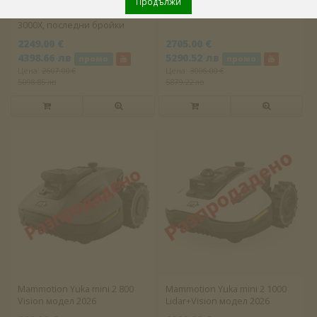
Продължи
Mammotion Luba 2 AWD
Mammotion Luba 2 AWD 5000X
3000X, последни бройки
2249.00 €
2705.00 €
4398.66 лв
5290.52 лв
промо
промо
Цена:
2607.00 €
Цена:
3006.00 €
5098.85 лв
5879.22 лв
Mammotion Yuka mini 2 800
Mammotion Yuka mini 2 1000
Vision модел 2026
Lidar+Vision модел 2026