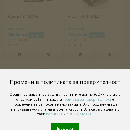
Hitachi DS-14DVF3
Hitachi DV 14DCL2
147.25 €
169.75 €
288.00 лв
332.00 лв
промо
промо
Цена:
184.00 €
Цена:
189.00 €
359.87 лв
369.65 лв
Промени в политиката за поверителност
Общия регламент за защита на личните данни (GDPR) е в сила
от 25 май 2018 г. и нашата
политика за поверителност
е
променена за да покрие изискванията. Ако продължите да
използвате услугите на argo-market.com, Вие се съгласявате с
тази
политика
и
общи условия
.
Продължи
Hikoki-Hitachi WR36DA-WR
Hitachi DS18DSFL