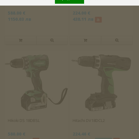
588.00 €
224.00 €
1150.03 лв
438.11 лв
Hikoki DS 18DBSL
Hitachi DV18DCL2
580.00 €
224.46 €