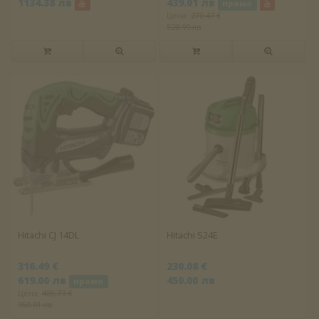
1134.38 лв
439.01 лв
промо
Цена:
270.47 €
528.99 лв
Hitachi CJ 14DL
Hitachi S24E
316.49 €
230.08 €
619.00 лв
450.00 лв
промо
Цена:
485.73 €
950.01 лв