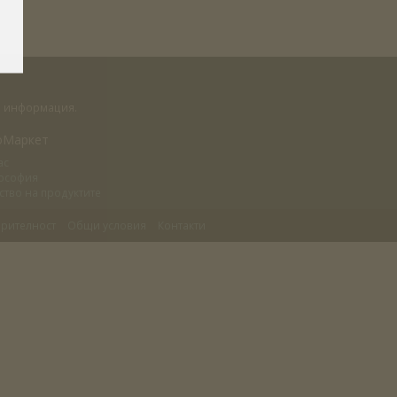
на информация.
оМаркет
ас
ософия
ство на продуктите
рителност
Общи условия
Контакти