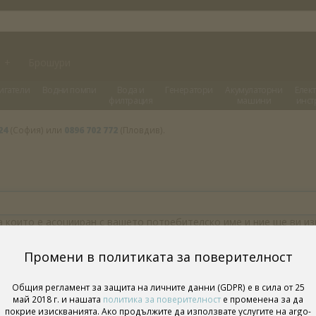
и
+
Брошури
игатели
Водни помпи
Вода и
Генератори
Акумулаторни
Елек
филтрация
машини
инст
24
(София) или
0896 702 772
(Пловдив).
 които е асоцииран с вашето потребителско име и ние ще ви из
Промени в политиката за поверителност
Общия регламент за защита на личните данни (GDPR) е в сила от 25
май 2018 г. и нашата
политика за поверителност
е променена за да
покрие изискванията. Ако продължите да използвате услугите на argo-