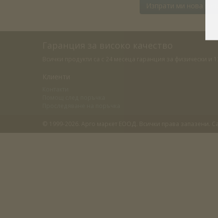
Изпрати ми нова пар
Гаранция за високо качество
Всички продукти са с 24 месеца гаранция за физически и
Клиенти
Контакти
Помощ след поръчка
Проследяване на поръчка
© 1999-2026. Арго маркет ЕООД. Всички права запазени. С