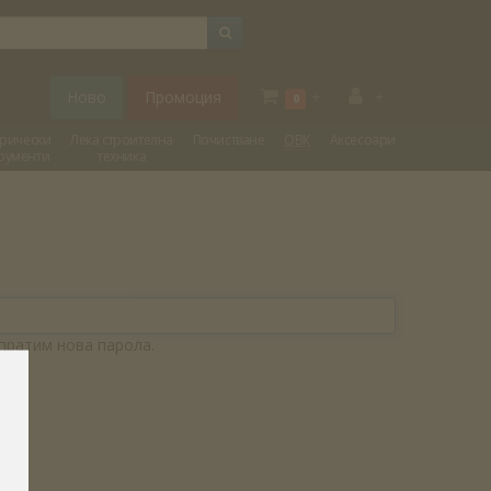
Ново
Промоция
+
+
0
трически
Лека строителна
Почистване
ОВК
Аксесоари
рументи
техника
пратим нова парола.