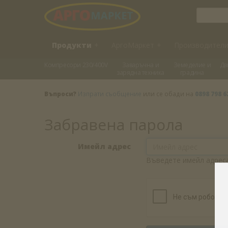
Продукти
+
АргоМаркет
+
Производител
Kомпресори 230/400V
Заваръчна и
Земеделие и
Дв
зарядна техника
градина
Въпроси?
Изпрати съобщение
или се обади на
0898 798 6
Забравена парола
Имейл адрес
Въведете имейл адреса