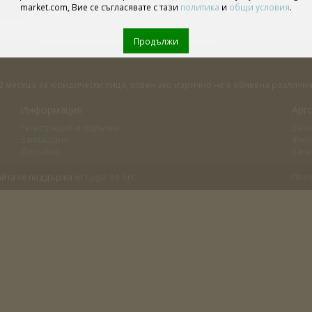
market.com, Вие се съгласявате с тази
политика
и
общи условия
.
ола
Продължи
 12 месеца за юридически лица, освен ако изрично не е обявена различ
Информация
Арг
Регистрация и поръчки
За н
Заплащане
Фил
Доставка
Каче
айта се поддържа от
Logic As Art
.
Пове