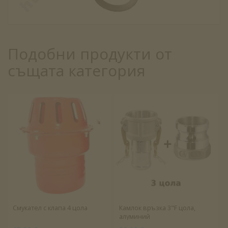
Подобни продукти от
същата категория
Смукател с клапа 4 цола
Камлок връзка 3"F цола,
алуминий