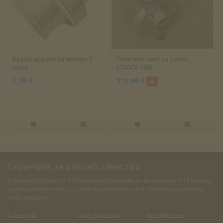
Бърза връзка за маркуч 2
Помпена част за Lutian
цола
LT30CX-168F
7.70 €
112.00 €
Гаранция за високо качество
Всички продукти са с 24 месеца гаранция за физически и 12 месеца
за юридически лица, освен ако изрично не е обявена различна
информация.
Клиенти
Информация
АргоМаркет