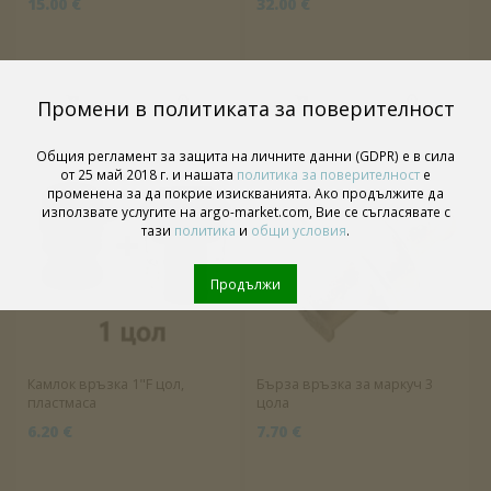
15.00 €
32.00 €
Промени в политиката за поверителност
Общия регламент за защита на личните данни (GDPR) е в сила
от 25 май 2018 г. и нашата
политика за поверителност
е
променена за да покрие изискванията. Ако продължите да
използвате услугите на argo-market.com, Вие се съгласявате с
тази
политика
и
общи условия
.
Продължи
Камлок връзка 1"F цол,
Бърза връзка за маркуч 3
пластмаса
цола
6.20 €
7.70 €