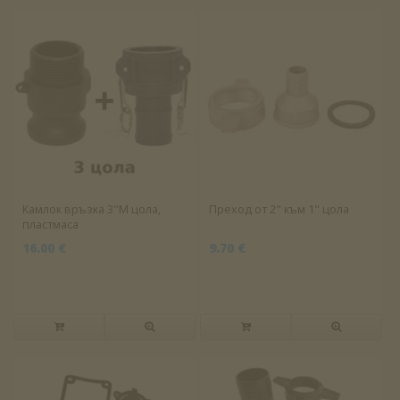
Камлок връзка 3"M цола,
Преход от 2" към 1" цола
пластмаса
16.00 €
9.70 €