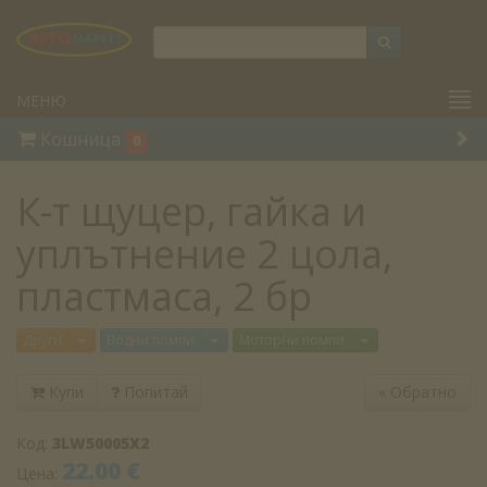
МЕНЮ
Кошница
0
К-т щуцер, гайка и
уплътнение 2 цола,
пластмаса, 2 бр
Отвори меню
Отвори меню
Отвори меню
Други
Водни помпи
Моторни помпи
Купи
Попитай
«
Обратно
Код:
3LW50005X2
22.00 €
Цена: