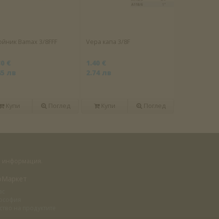
ойник Bamax 3/8FFF
Vepa капа 3/8F
30 €
1.40 €
45 лв
2.74 лв
Купи
Поглед
Купи
Поглед
на информация.
оМаркет
ас
ософия
ство на продуктите