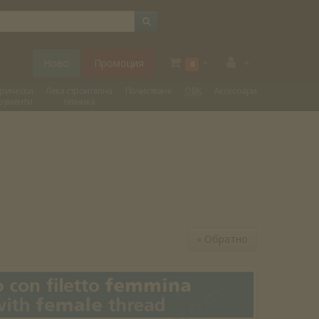
Ново
Промоция
+
+
0
трически
Лека строителна
Почистване
ОВК
Аксесоари
рументи
техника
«
Обратно