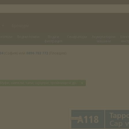
и
+
Брошури
игатели
Водни помпи
Вода и
Генератори
Акумулаторни
Елек
филтрация
машини
инст
24
(София) или
0896 702 772
(Пловдив).
вори меню
Отвори меню
Муфи, нипели, тапи, щуцери, тройници и др.