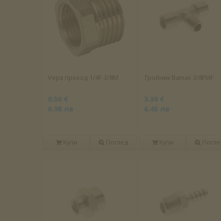
Vepa преход 1/4F-3/8M
Тройник Bamax 3/8FMF
0.50 €
3.30 €
0.98 лв
6.45 лв
Купи
Поглед
Купи
Погле