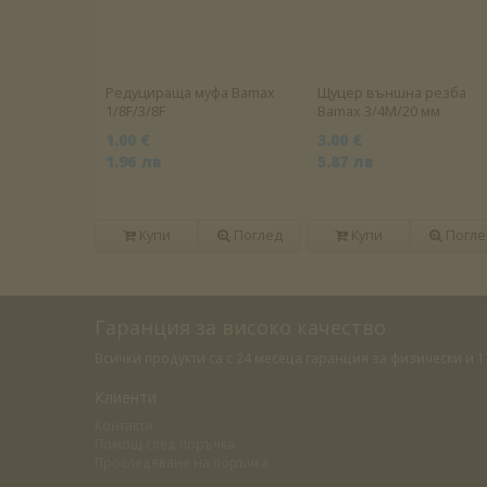
Редуцираща муфа Bamax
Щуцер външна резба
1/8F/3/8F
Bamax 3/4M/20 мм
1.00 €
3.00 €
1.96 лв
5.87 лв
Купи
Поглед
Купи
Погле
Гаранция за високо качество
Всички продукти са с 24 месеца гаранция за физически и
Клиенти
Контакти
Помощ след поръчка
Проследяване на поръчка