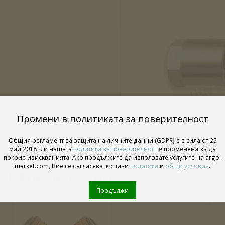
Промени в политиката за поверителност
Общия регламент за защита на личните данни (GDPR) е в сила от 25
май 2018 г. и нашата
политика за поверителност
е променена за да
покрие изискванията. Ако продължите да използвате услугите на argo-
market.com, Вие се съгласявате с тази
политика
и
общи условия
.
ъщата категория
Продължи