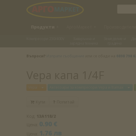
Продукти
+
АргоМаркет
+
Производител
Kомпресори 230/400V
Заваръчна и
Земеделие и
Дв
зарядна техника
градина
Въпроси?
Изпрати съобщение
или се обади на
0898 798 6
Vepa капа 1/4F
Отвори меню
От
Vepa
Аксесоари за компресори Vepa и Bamax
Купи
Попитай
Код:
13A118/2
0.90 €
Цена:
1.76 лв
Цена: