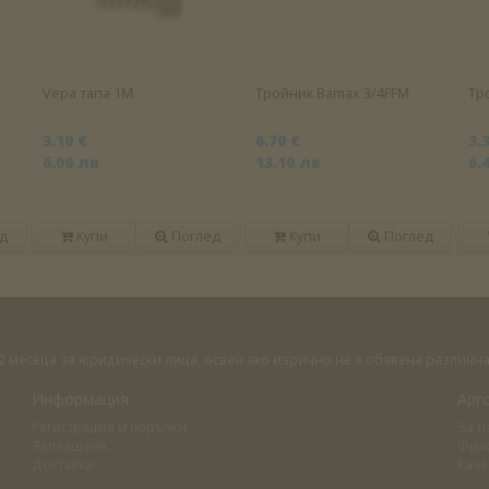
Vepa тапа 1M
Тройник Bamax 3/4FFM
Тр
3.10 €
6.70 €
3.
6.06 лв
13.10 лв
6.
д
Купи
Поглед
Купи
Поглед
 12 месеца за юридически лица, освен ако изрично не е обявена различ
Информация
Арг
Регистрация и поръчки
За н
Заплащане
Фил
Доставка
Каче