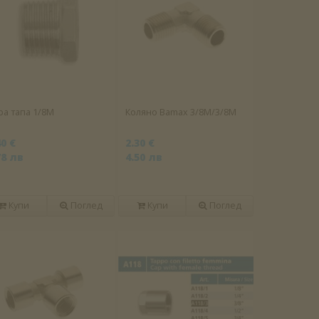
pa тапа 1/8M
Коляно Bamax 3/8М/3/8М
40 €
2.30 €
78 лв
4.50 лв
Купи
Поглед
Купи
Поглед