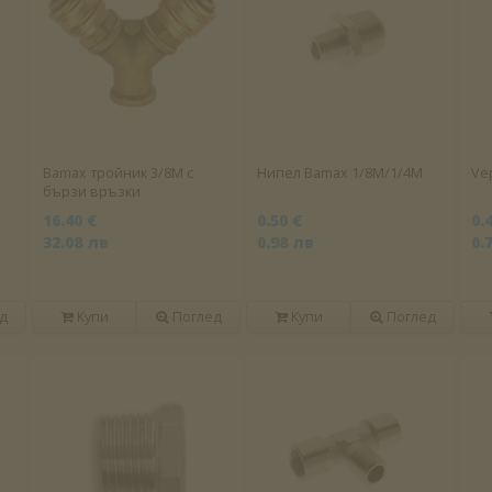
Bamax тройник 3/8М с
Нипел Bamax 1/8М/1/4М
Ve
бързи връзки
16.40 €
0.50 €
0.
32.08 лв
0.98 лв
0.
д
Купи
Поглед
Купи
Поглед