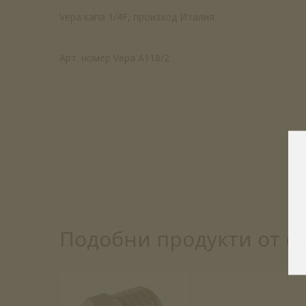
Vepa капа 1/4F, произход Италия.
Арт. номер Vepa A118/2
Подобни продукти от с